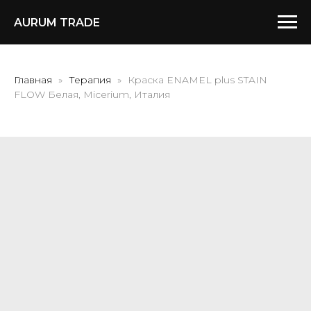
AURUM TRADE
Главная
Терапия
Краска ENAMEL plus STAIN
FLOW Белая, Micerium, Италия