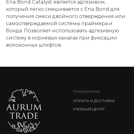
Ena Bond Catalyst является адгезивом,
который легко смешивается с Ena Bond для
получения смеси двойного отверждения или
самоотверждаемой системы праймера и
бонда. Позволяет использовать адгезивную
систему в корневых каналах при фиксации
волоконных штифтов.
Покупателям
ОПЛАТА И ДОСТАВКА
УЧЕБНЫЙ ЦЕНТР