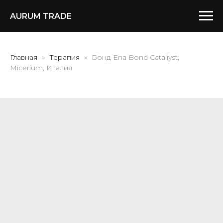
AURUM TRADE
Главная
Терапия
Бонд Ena Bond Cataliyst,
Micerium, Италия