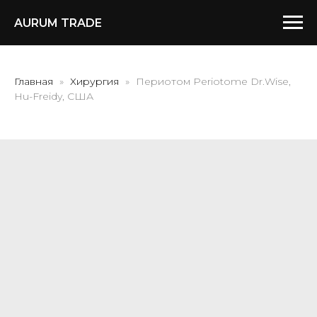
AURUM TRADE
Главная
Хирургия
Периотом Periotome Dr.Wise,
Hu-Freidy, США