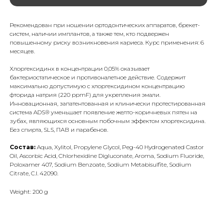
Рекомендован при ношении ортодонтических аппаратов, брекет-
систем, наличии имплантов, а также тем, кто подвержен
повышенному риску возникновения кариеса. Курс применения: 6
месяцев.
Хлоргексидинх в концентрации 0,05% оказывает
бактериостатическое и противоналетное действие. Содержит
максимально допустимую с хлоргексидином концентрацию
фторида натрия (220 ppmF) для укрепления эмали.
Инновационная, запатентованная и клинически протестированная
система ADS® уменьшает появление желто-коричневых пятен на
зубах, являющихся основным побочным эффектом хлоргексидина.
Без спирта, SLS, ПАВ и парабенов.
Состав:
Aqua, Xylitol, Propylene Glycol, Peg-40 Hydrogenated Castor
Oil, Ascorbic Acid, Chlorhexidine Digluconate, Aroma, Sodium Fluoride,
Poloxamer 407, Sodium Benzoate, Sodium Metabisulfite, Sodium
Citrate, C.I. 42090.
Weight: 200 g