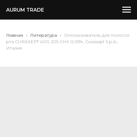
AURUM TRADE
Главная
Литература
Ополаскиватель для полости
рта CURASEPT ADS 205 CHX 0,05%, Curasept S.p.A.,
Италия