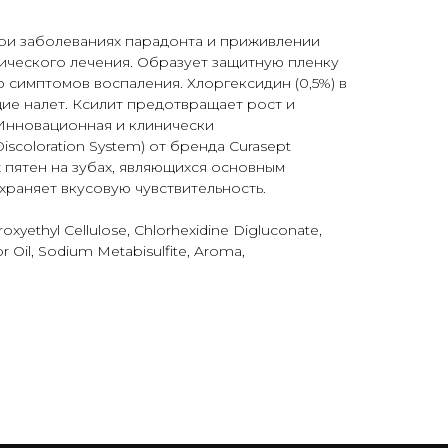
ри заболеваниях парадонта и приживлении
тического лечения. Образует защитную пленку
 симптомов воспаления. Хлоргексидин (0,5%) в
ие налет. Ксилит предотвращает рост и
Инновационная и клинически
iscoloration System) от бренда Curasept
пятен на зубах, являющихся основным
раняет вкусовую чувствительность.
roxyethyl Cellulose, Chlorhexidine Digluconate,
 Oil, Sodium Metabisulfite, Aroma,