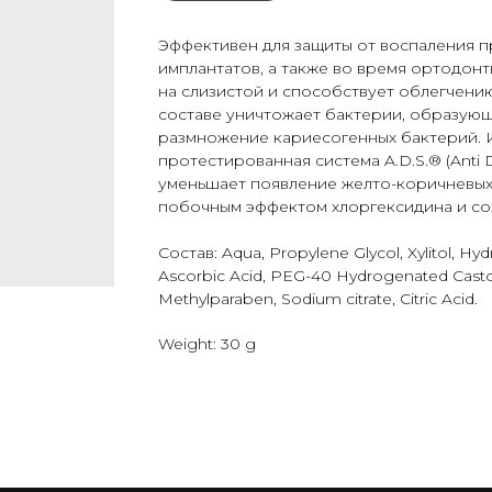
Эффективен для защиты от воспаления п
имплантатов, а также во время ортодон
на слизистой и способствует облегчению
составе уничтожает бактерии, образующ
размножение кариесогенных бактерий. 
протестированная система A.D.S.® (Anti D
уменьшает появление желто-коричневых 
побочным эффектом хлоргексидина и сох
Состав: Aqua, Propylene Glycol, Xylitol, Hyd
Ascorbic Acid, PEG-40 Hydrogenated Castor
Methylparaben, Sodium citrate, Citric Acid.
Weight: 30 g