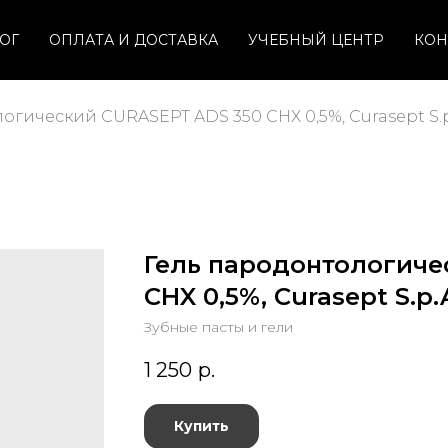
ОГ
ОПЛАТА И ДОСТАВКА
УЧЕБНЫЙ ЦЕНТР
КОН
огический CURASEPT ADS 350 CHX 0,5%, Curasept S.p
Гель пародонтологиче
CHX 0,5%, Curasept S.p.
Зубные пасты и гели
1 250
р.
Купить