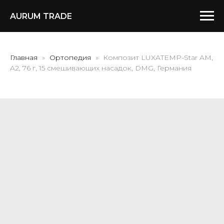
AURUM TRADE
Главная
Ортопедия
Композит LUXATEMP-Star AM,
A2, 76 г, 15 смешивающих насадок, DMG, Германия