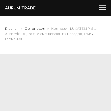
AURUM TRADE
Главная
Ортопедия
Композит LUXATEMP-Star
Automix, BL, 76 г, 15 смешивающих насадок, DMG,
Германия