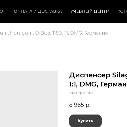
ОГ
ОПЛАТА И ДОСТАВКА
УЧЕБНЫЙ ЦЕНТР
КОН
m, Honigum, O-Bite, T-50, 1:1, DMG, Германия
Диспенсер Silag
1:1, DMG, Герма
Материалы
8 965
р.
Купить