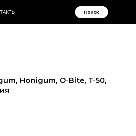
ТАКТЫ
Поиск
um, Honigum, O-Bite, T-50,
ния