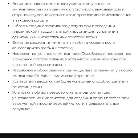
Влияние низкого моментного усилия при установке
имплантатов на их первичную стабильность, выживаемость и
сохранение уровня костного края: проспективное исследование
в закрытой когорте
Обзор методик оперативного доступа при проведении
пластической пародонтальной хирургии для устранения
одиночных и множественных рецессий десны
Влияние расстояния «имплантат-зуб» на уровень кости
альвеолярного гребня и эстетику
Немедленная установка имплантатов OsseoSpeed и немедленное
временное протезирование в эстетически значимой зоне при
выраженной рецессии десны
Разработка и обоснования преимущества применения углового
имплантата Сo-Axis в клинической практике
Конвертная методика: наиболее успешный способ устранения
рецессии десны
Установка в область резцового канала одного из трех
ультракоротких имплантатов для создания опоры протеза при
выраженной атрофии верхней челюсти: предварительные
результаты