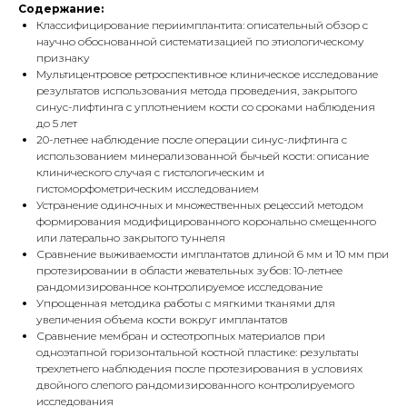
Содержание:
Классифицирование периимплантита: описательный обзор с
научно обоснованной систематизацией по этиологическому
признаку
Мультицентровое ретроспективное клиническое исследование
результатов использования метода проведения, закрытого
синус-лифтинга с уплотнением кости со сроками наблюдения
до 5 лет
20-летнее наблюдение после операции синус-лифтинга с
использованием минерализованной бычьей кости: описание
клинического случая с гистологическим и
гистоморфометрическим исследованием
Устранение одиночных и множественных рецессий методом
формирования модифицированного коронально смещенного
или латерально закрытого туннеля
Сравнение выживаемости имплантатов длиной 6 мм и 10 мм при
протезировании в области жевательных зубов: 10-летнее
рандомизированное контролируемое исследование
Упрощенная методика работы с мягкими тканями для
увеличения объема кости вокруг имплантатов
Сравнение мембран и остеотропных материалов при
одноэтапной горизонтальной костной пластике: результаты
трехлетнего наблюдения после протезирования в условиях
двойного слепого рандомизированного контролируемого
исследования